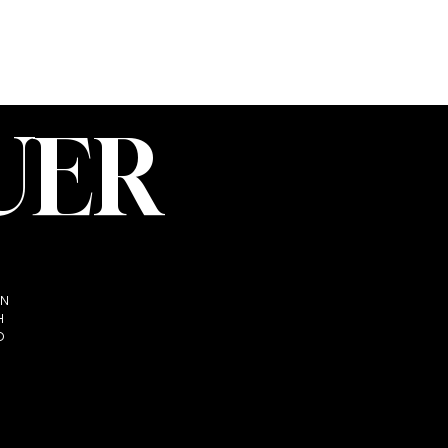
UER
EN
H
O