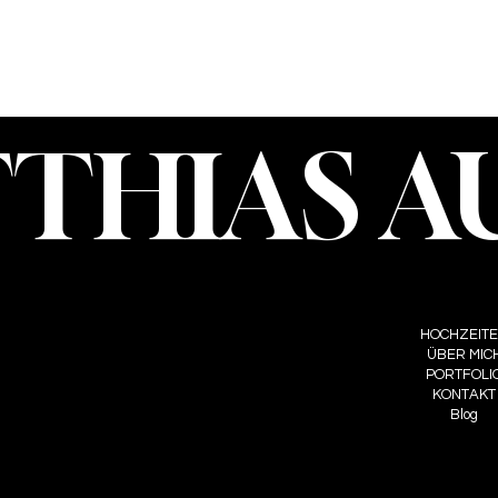
THIAS A
T
FOLLOW ME
MENÜ
S AUER
INSTAGRAM
HOCHZEIT
@MATTHIASAUER.AT
ÜBER MIC
TIKTOK
940 7998
PORTFOLI
KONTAKT
Blog
IMPRES
DSG
COOK
AGBS